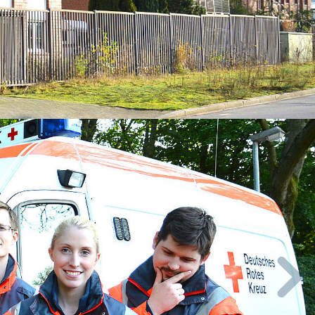
g am Lebensende
Jetzt Mitglied werden!
nt
r Freiwillige aus dem
willigendienst
endienste im Ausland
e