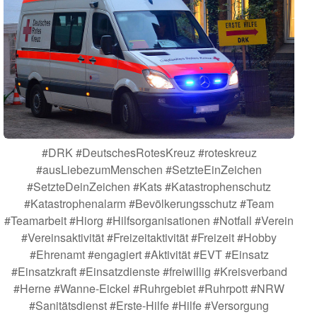
#DRK #DeutschesRotesKreuz #roteskreuz
#ausLiebezumMenschen #SetzteEinZeichen
#SetzteDeinZeichen #Kats #Katastrophenschutz
#Katastrophenalarm #Bevölkerungsschutz #Team
#Teamarbeit #Hiorg #Hilfsorganisationen #Notfall #Verein
#Vereinsaktivität #Freizeitaktivität #Freizeit #Hobby
#Ehrenamt #engagiert #Aktivität #EVT #Einsatz
#Einsatzkraft #Einsatzdienste #freiwillig #Kreisverband
#Herne #Wanne-Eickel #Ruhrgebiet #Ruhrpott #NRW
#Sanitätsdienst #Erste-Hilfe #Hilfe #Versorgung