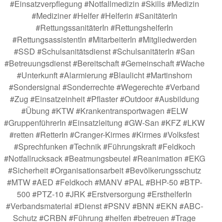
#Einsatzverpflegung #Notfallmedizin #Skills #Medizin
#Mediziner #Helfer #Helferin #SanitäterIn
#RettungssanitäterIn #RettungshelferIn
#RettungsassistentIn #MitarbeiterIn #Mitgliedwerden
#SSD #Schulsanitätsdienst #SchulsanitäterIn #San
#Betreuungsdienst #Bereitschaft #Gemeinschaft #Wache
#Unterkunft #Alarmierung #Blaulicht #Martinshorn
#Sondersignal #Sonderrechte #Wegerechte #Verband
#Zug #Einsatzeinheit #Pflaster #Outdoor #Ausbildung
#Übung #KTW #Krankentransportwagen #ELW
#GruppenführerIn #Einsatzleitung #GW-San #KFZ #LKW
#retten #RetterIn #Cranger-Kirmes #Kirmes #Volksfest
#Sprechfunken #Technik #Führungskraft #Feldkoch
#Notfallrucksack #Beatmungsbeutel #Reanimation #EKG
#Sicherheit #Organisationsarbeit #Bevölkerungsschutz
#MTW #AED #Feldkoch #MANV #PAL #BHP-50 #BTP-
500 #PTZ-10 #JRK #Erstversorgung #ErsthelferIn
#Verbandsmaterial #Dienst #PSNV #BNN #EKN #ABC-
Schutz #CRBN #Führung #helfen #betreuen #Trage