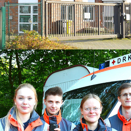
Kurs AED- Frühdefibrillation
Versorgun
Gerontopsychiatrische Begegnung
er
Engageme
 Day
Migration und Integration
Angebot fü
ege
Ausland
Migrationsberatung (MBE)
enhilfe
Bundesfrei
Kommunales
Integrationsmanagement (KIM)
Freiwillig
Regionalberatung
Ehrenamt
Blutspend
Spenden