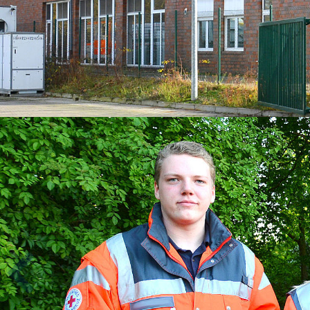
Hausnotruf
Hauswirtschaftliche Hilfen
DRK als Arbeitgeb
Seniorenberatung
Girls’ Day and Boys’
Praktikum in der Pfl
Angebote im Quartier
Ausbildung in der Alt
Quartier Röhlinghausen
Stellenbörse
Ehrenamtsprojekt
AiKo