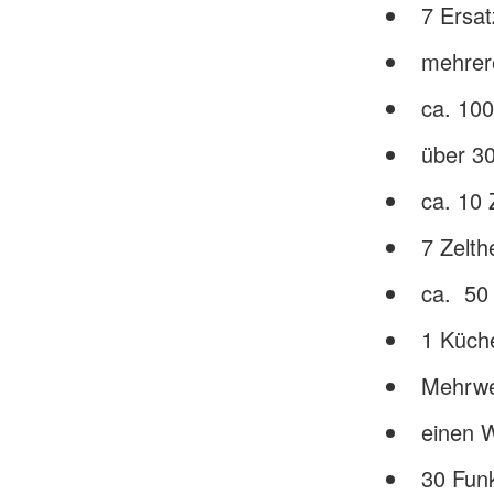
7 Ersa
mehrer
ca. 10
über 3
ca. 10 
7 Zelth
ca. 50 
1 Küch
Mehrwe
einen 
30 Fun