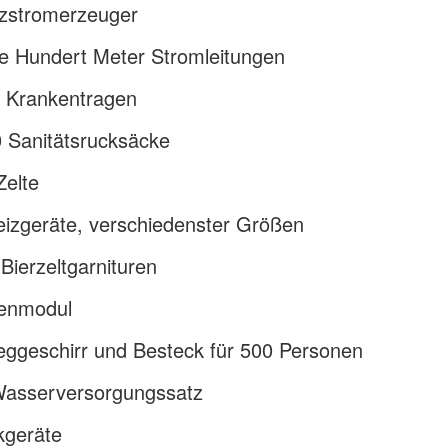
tzstromerzeuger
e Hundert Meter Stromleitungen
0 Krankentragen
0 Sanitätsrucksäcke
Zelte
eizgeräte, verschiedenster Größen
Bierzeltgarnituren
enmodul
ggeschirr und Besteck für 500 Personen
Wasserversorgungssatz
kgeräte