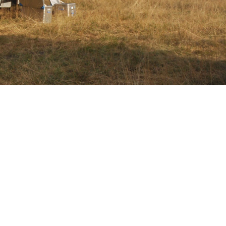
g am Lebensende
Jetzt Mitglied werden!
nt
r Freiwillige aus dem
willigendienst
endienste im Ausland
e