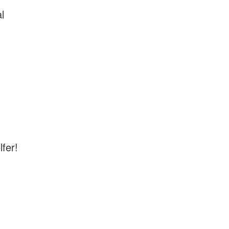
l
fer!