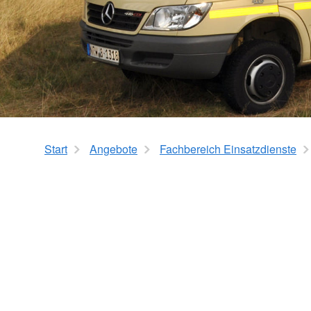
Hausnotruf
Hauswirtschaftliche Hilfen
DRK als Arbeitgeb
Seniorenberatung
Girls’ Day and Boys’
Praktikum in der Pfl
Angebote im Quartier
Ausbildung in der Alt
Quartier Röhlinghausen
Stellenbörse
Ehrenamtsprojekt
AiKo
Start
Angebote
Fachbereich Einsatzdienste