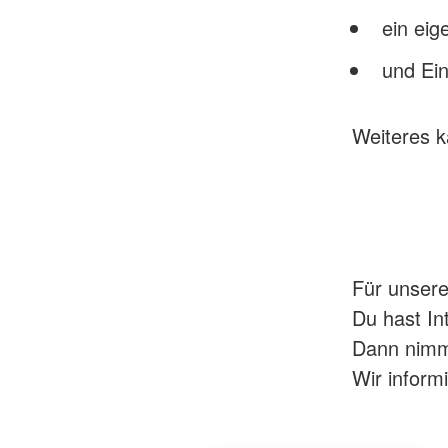
ein eig
und Ein
Weiteres k
Für unsere
Du hast In
Dann nimm
Wir inform