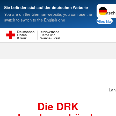
Sprache w
Sie befinden sich auf der deutschen Website
You are on the German website, you can use the
Suche
switch to switch to the English one
Alles klar
Kreisverband
Herne und
Wanne-Eickel
Landesverbä
Lan
Die DRK