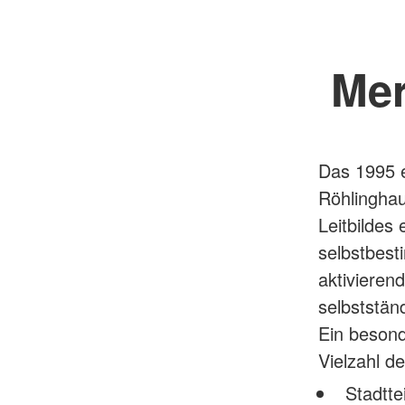
Mer
Das 1995 e
Röhlinghau
Leitbildes
selbstbest
aktivieren
selbststän
Ein besond
Vielzahl d
Stadtte