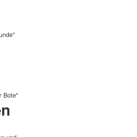
runde"
r Bote"
en