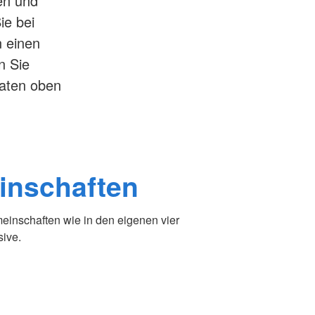
en und
ie bei
 einen
n Sie
daten oben
nschaften
nschaften wie in den eigenen vier
sive.