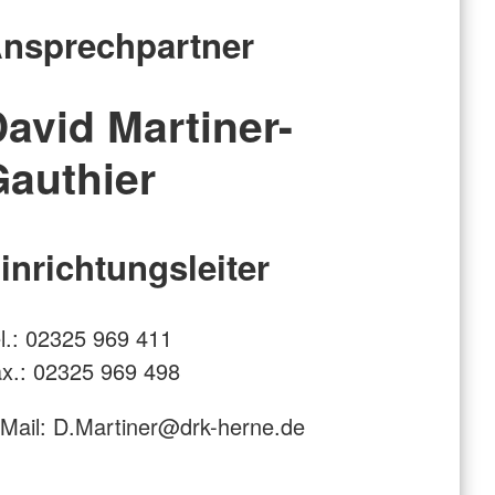
g am Lebensende
Jetzt Mitglied werden!
nsprechpartner
nt
r Freiwillige aus dem
avid Martiner-
willigendienst
endienste im Ausland
Gauthier
e
inrichtungsleiter
l.: 02325 969 411
x.: 02325 969 498
Mail: D.Martiner@drk-herne.de