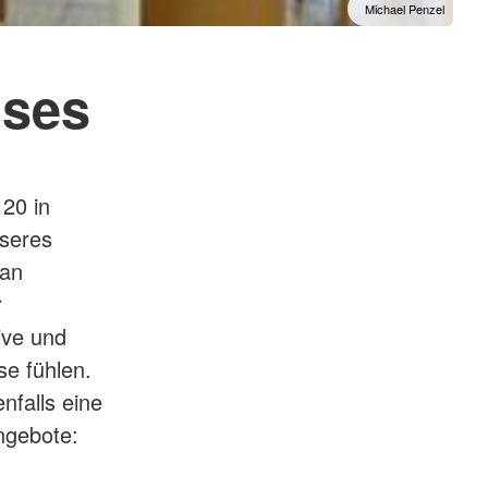
Michael Penzel
uses
20 in
nseres
 an
r
ive und
se fühlen.
nfalls eine
ngebote: