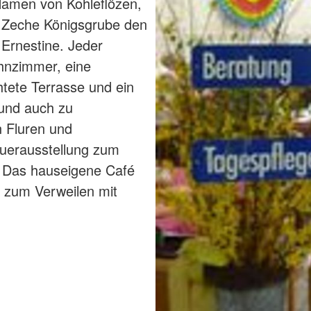
Namen von Kohleflözen,
 Zeche Königsgrube den
Ernestine. Jeder
hnzimmer, eine
tete Terrasse und ein
 und auch zu
n Fluren und
uerausstellung zum
 Das hauseigene Café
tz zum Verweilen mit