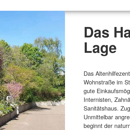
Das Ha
Lage
Das Altenhilfezen
Wohnstraße im Sta
gute Einkaufsmögl
Internisten, Zahn
Sanitätshaus. Zug
Unmittelbar angr
beginnt der natur