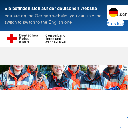
Sprache w
Sie befinden sich auf der deutschen Website
You are on the German website, you can use the
Suche
switch to switch to the English one
Alles klar
Kreisverband
Herne und
Wanne-Eickel
Sanitätswach