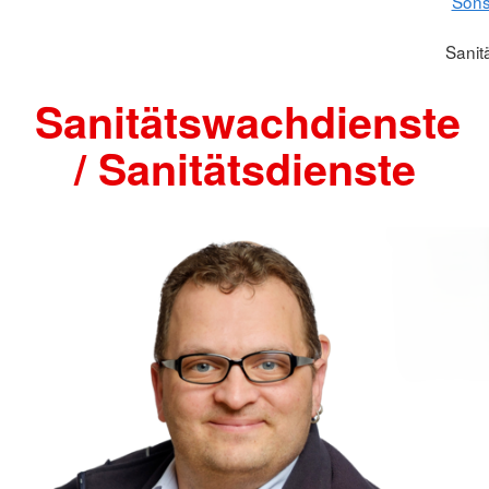
Sons
Sanit
Sanitätswachdienste
/ Sanitätsdienste