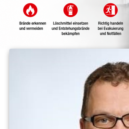
Hausnotruf
Hauswirtschaftliche Hilfen
DRK als Arbeitgeb
Seniorenberatung
Girls’ Day and Boys’
Praktikum in der Pfl
Angebote im Quartier
Ausbildung in der Alt
Quartier Röhlinghausen
Stellenbörse
Ehrenamtsprojekt
AiKo