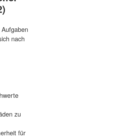
2)
n Aufgaben
sich nach
chwerte
häden zu
rheit für