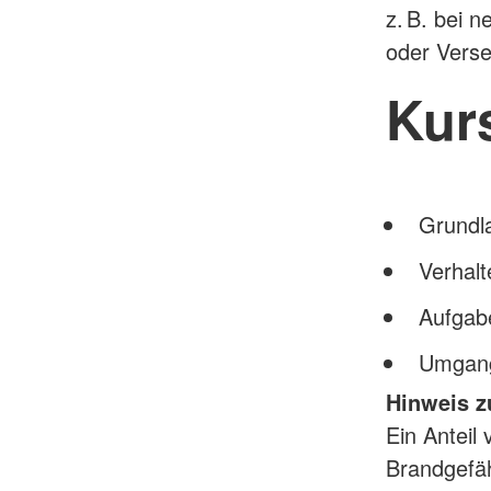
z. B. bei 
oder Verse
Kur
Grundl
Verhal
Aufgab
Umgang
Hinweis z
Ein Anteil
Brandgefäh