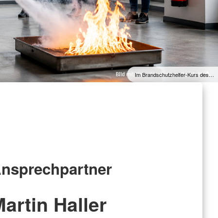
g am Lebensende
Jetzt Mitglied werden!
nt
r Freiwillige aus dem
willigendienst
endienste im Ausland
Im Brandschutzhelfer-Kurs des…
e
nsprechpartner
artin Haller