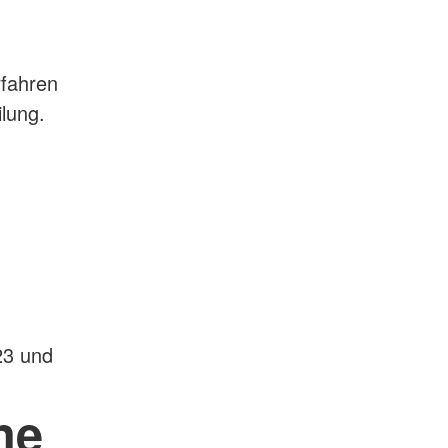
rfahren
lung.
23 und
ne