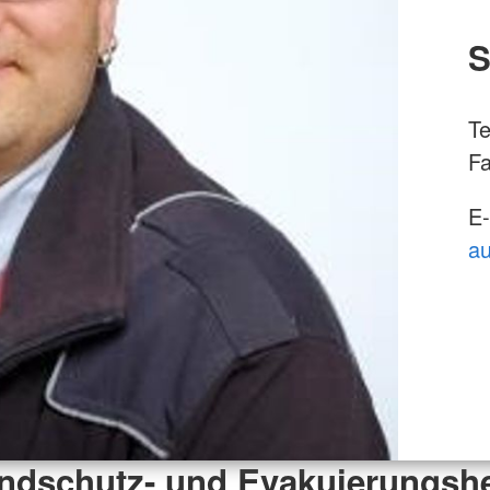
S
Te
Fa
E-
au
ndschutz- und Evakuierungshe