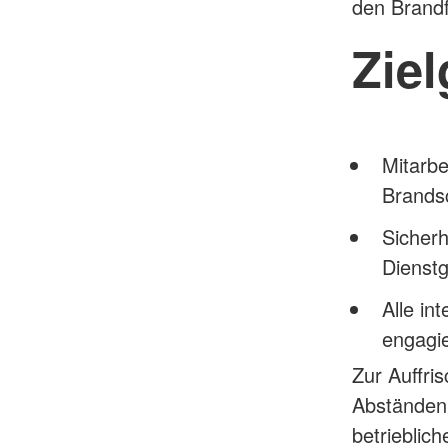
den Brandf
Zie
Mitarbe
Brands
Sicherh
Dienst
Alle in
engagi
Zur Auffri
Abständen 
betrieblic