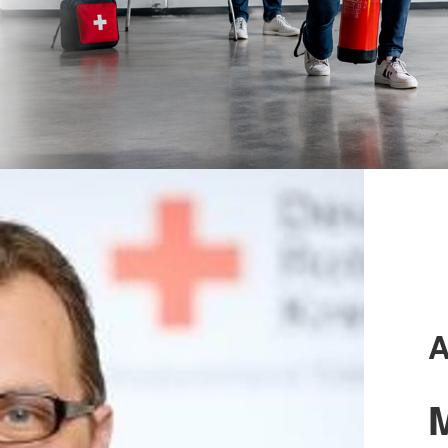
Kurs AED- Frühdefibrillation
Versorgun
Gerontopsychiatrische Begegnung
er
Engageme
 Day
Migration und Integration
Angebot fü
ege
Ausland
Migrationsberatung (MBE)
enhilfe
Bundesfrei
Kommunales
Integrationsmanagement (KIM)
Freiwillig
Regionalberatung
Ehrenamt
Blutspend
Spenden
A
M