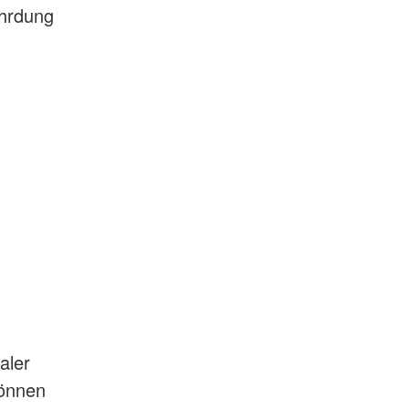
ährdung
aler
können