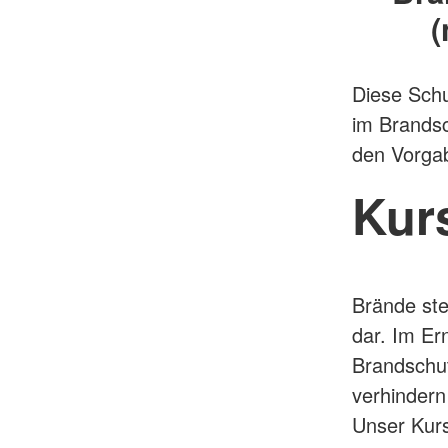
(
Diese Schu
im Brandsc
den Vorga
Kur
Brände ste
dar. Im Er
Brandschut
verhindern
Unser Kurs