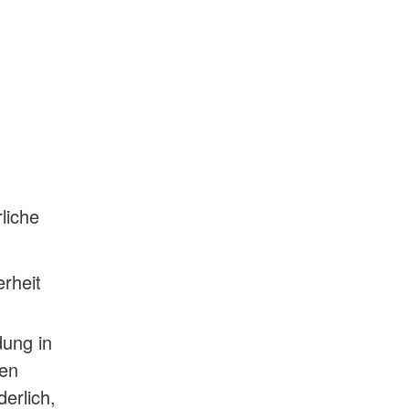
liche
erheit
dung in
hen
erlich,