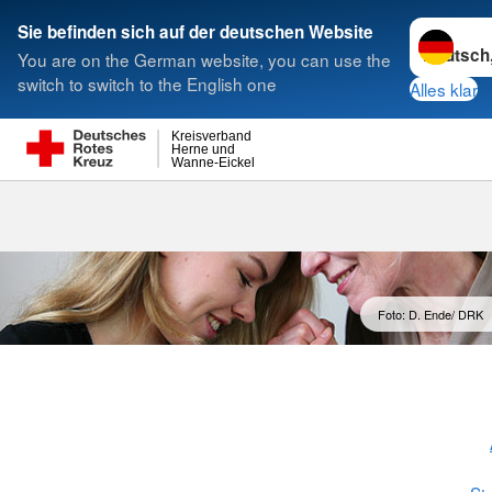
Sprache w
Sie befinden sich auf der deutschen Website
You are on the German website, you can use the
Suche
switch to switch to the English one
Alles klar
Kreisverband
Herne und
Wanne-Eickel
Entlastung fü
Foto: D. Ende/ DRK