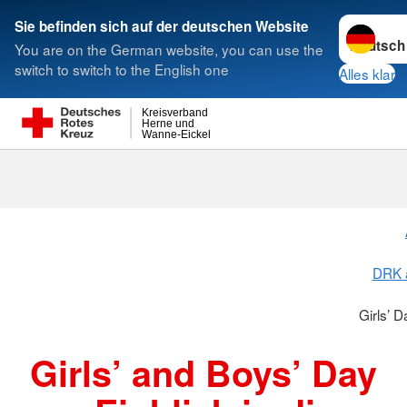
Sprache w
Sie befinden sich auf der deutschen Website
You are on the German website, you can use the
Suche
switch to switch to the English one
Alles klar
Kreisverband
Herne und
Wanne-Eickel
Girls’ Day an
DRK a
Girls’ 
Girls’ and Boys’ Day