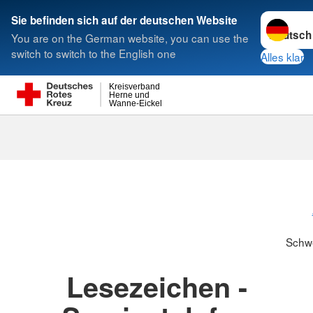
Sprache w
Sie befinden sich auf der deutschen Website
You are on the German website, you can use the
Suche
switch to switch to the English one
Alles klar
Kreisverband
Herne und
Wanne-Eickel
Schwesternsc
Schw
Lesezeichen -