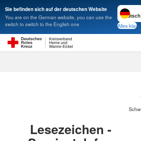
Sprache w
Sie befinden sich auf der deutschen Website
You are on the German website, you can use the
Suche
switch to switch to the English one
Alles klar
Kreisverband
Herne und
Wanne-Eickel
Schwesternsc
Schw
Lesezeichen -