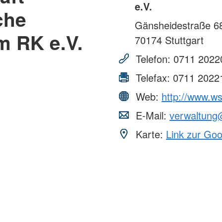
Kurs AED- Frühdefibrillation
Versorgun
e.V.
che
Gerontopsychiatrische Begegnung
er
Engageme
Gänsheidestraße 6
 Day
Migration und Integration
m RK e.V.
Angebot fü
70174
Stuttgart
ege
Ausland
Migrationsberatung (MBE)
enhilfe
Bundesfrei
Telefon:
0711 2022
Kommunales
Integrationsmanagement (KIM)
Freiwillig
Telefax:
0711 2022
Regionalberatung
Ehrenamt
Blutspend
Web:
http://www.ws
Spenden
E-Mail:
verwaltung
Karte:
Link zur Go