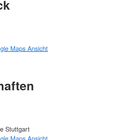
ck
ogle Maps Ansicht
haften
 Stuttgart
ogle Maps Ansicht