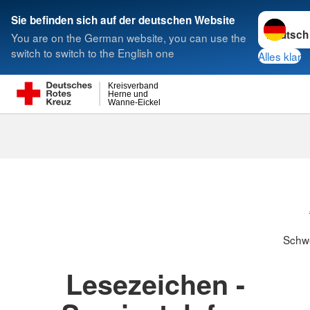
Sprache w
Sie befinden sich auf der deutschen Website
You are on the German website, you can use the
Suche
switch to switch to the English one
Alles klar
Kreisverband
Herne und
Wanne-Eickel
Schwesternsc
Schw
Lesezeichen -