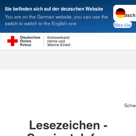
Sprache w
Sie befinden sich auf der deutschen Website
You are on the German website, you can use the
Suche
switch to switch to the English one
Alles klar
Kreisverband
Herne und
Wanne-Eickel
Schwesternsc
Schw
Lesezeichen -