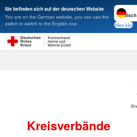
Sprache w
Sie befinden sich auf der deutschen Website
You are on the German website, you can use the
Suche
switch to switch to the English one
Alles klar
Kreisverband
Herne und
Wanne-Eickel
Kreisverbänd
Kr
Kreisverbände