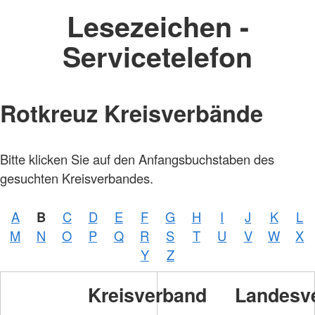
Lesezeichen -
Servicetelefon
Rotkreuz Kreisverbände
Bitte klicken Sie auf den Anfangsbuchstaben des
gesuchten Kreisverbandes.
A
B
C
D
E
F
G
H
I
J
K
L
M
N
O
P
Q
R
S
T
U
V
W
X
Y
Z
Foto:
A.
Zelck
Kreisverband
Landesv
/
DRKS