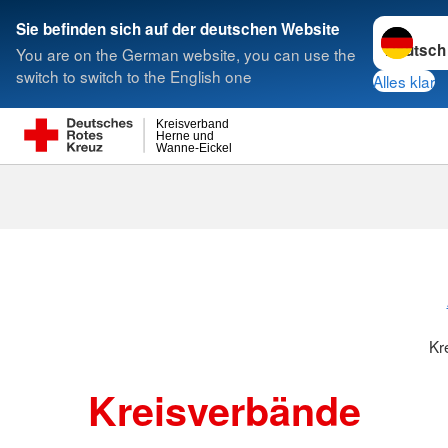
Sprache w
Sie befinden sich auf der deutschen Website
You are on the German website, you can use the
Suche
switch to switch to the English one
Alles klar
Kreisverband
Herne und
Wanne-Eickel
Kreisverbänd
Kr
Kreisverbände