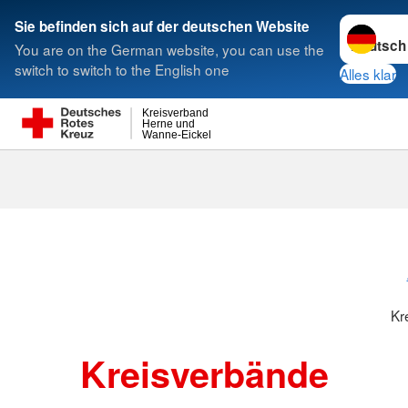
Sprache w
Sie befinden sich auf der deutschen Website
You are on the German website, you can use the
Suche
switch to switch to the English one
Alles klar
Kreisverband
Herne und
Wanne-Eickel
Kreisverbänd
Kr
Kreisverbände