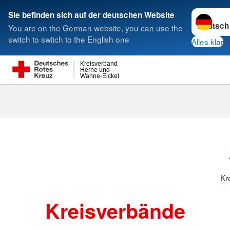
Sprache w
Sie befinden sich auf der deutschen Website
You are on the German website, you can use the
Suche
switch to switch to the English one
Alles klar
Kreisverband
Herne und
Wanne-Eickel
Kreisverbänd
Kr
Kreisverbände