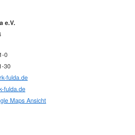
g am Lebensende
Jetzt Mitglied werden!
nt
a e.V.
r Freiwillige aus dem
4
willigendienst
endienste im Ausland
1-0
e
1-30
rk-fulda.de
-fulda.de
ogle Maps Ansicht