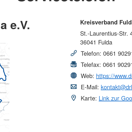
Kurs AED- Frühdefibrillation
Versorgun
Gerontopsychiatrische Begegnung
er
Engageme
 Day
Migration und Integration
a e.V.
Kreisverband Fuld
Angebot fü
ege
Ausland
Migrationsberatung (MBE)
St.-Laurentius-Str. 
enhilfe
Bundesfrei
Kommunales
Integrationsmanagement (KIM)
Freiwillig
36041
Fulda
Regionalberatung
Ehrenamt
Telefon:
0661 9029
Blutspend
Spenden
Telefax:
0661 9029
Web:
https://www.d
E-Mail:
kontakt@drk
Karte:
Link zur Go