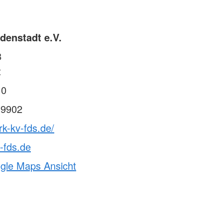
g am Lebensende
Jetzt Mitglied werden!
nt
denstadt e.V.
r Freiwillige aus dem
8
willigendienst
endienste im Ausland
t
 0
e
 9902
rk-kv-fds.de/
-fds.de
ogle Maps Ansicht