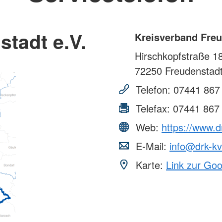
Kurs AED- Frühdefibrillation
Versorgun
Gerontopsychiatrische Begegnung
er
Engageme
 Day
Migration und Integration
tadt e.V.
Kreisverband Freu
Angebot fü
ege
Ausland
Migrationsberatung (MBE)
Hirschkopfstraße 1
enhilfe
Bundesfrei
Kommunales
Integrationsmanagement (KIM)
Freiwillig
72250
Freudenstad
Regionalberatung
Ehrenamt
Telefon:
07441 867
Blutspend
Spenden
Telefax:
07441 867
Web:
https://www.d
E-Mail:
info@drk-kv
Karte:
Link zur Go